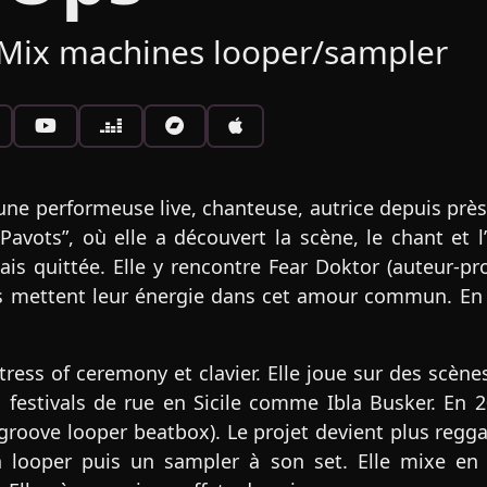
Mix machines looper/sampler
 performeuse live, chanteuse, autrice depuis près d
avots”, où elle a découvert la scène, le chant et l’
mais quittée. Elle y rencontre Fear Doktor (auteur-
ls mettent leur énergie dans cet amour commun. En 20
stress of ceremony et clavier. Elle joue sur des scè
stivals de rue en Sicile comme Ibla Busker. En 2
ove looper beatbox). Le projet devient plus reggae
looper puis un sampler à son set. Elle mixe en l